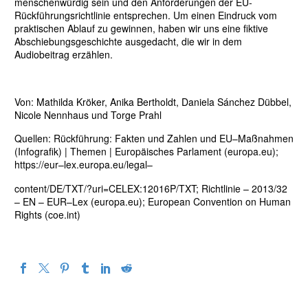
menschenwürdig sein und den Anforderungen der EU-
Rückführungsrichtlinie entsprechen. Um einen Eindruck vom
praktischen Ablauf zu gewinnen, haben wir uns eine fiktive
Abschiebungsgeschichte ausgedacht, die wir in dem
Audiobeitrag erzählen.
Von: Mathilda Kröker, Anika Bertholdt, Daniela Sánchez Dübbel,
Nicole Nennhaus und Torge Prahl
Quellen
:
Rückführung: Fakten und Zahlen und EU
–
Maßnahmen
(Infografik) | Themen |
Europäisches Parlament (europa.eu)
;
https://eur
–
lex.europa.eu/legal
–
content/DE/TXT/?uri=CELEX:12016P/TXT
;
Richtlinie
–
2013/32
–
EN
–
EUR
–
Lex (europa.eu)
;
European Convention on Human
Rights (coe.int)