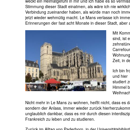
weckt ein Heimatgefühl in mir und ich habe es so vermiss
Stimmung dieser Stadt einatmen, als wäre ich nie wirkli
Verbindung zueinander haben, als würde man noch immer 
jetzt wieder wehmütig macht. Le Mans verlasse ich imm
Erinnerungen der fast acht Monate in dieser Stadt, aber
Mit Kommi
sind, ist
zehnstün
Carrefour
Wohnung 
Zeit, in 
Ich bin f
und hier
studiert 
Himmel bl
Weihnacht
Nicht mehr in Le Mans zu wohnen, heißt nicht, dass es da
sondern der Anlass, immer wieder zurück hierherzukomm
unglaublich dankbar, dass es mir durch diesen interdiszi
Frankreich zu leben und zu studieren.
Zurück im Alltag von Paderborn, in der Universitätsbiblio