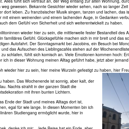
t. Alles fühlt sich vertraut an, der Weg entlang zur alten Wohnung, du
ch weg gewesen. B
ekannte Gesichter wieder sehen, nach so langer Zeit
dort leben. Zu französischer Musik singen, tanzen und lachen, das is
er mit einem weinenden und einem lachenden Auge, in Gedanken verbu
 auch dem Gefühl von Sicherheit und sich weiterentwickelt zu haben.
litoninnen wieder hier zu sein, die mittlerweile fester Bestandteil des 
 ein familiäres Gefühl. Glücksgefühle machen sich in mir breit und das
digen Autofahrt. Der Sonntagsmarkt bei Jacobins, ein Besuch bei Mono
 und das Aufsuchen des Lieblingscafés stehen auf der Wochenendliste.
zu schlafen, fühlt sich komisch an. Viele Emotionen kommen hoch: Er
der ich in dieser Wohnung meinen Alltag geführt habe, jetzt aber jeman
roh wieder hier zu sein, hier meine Wurzeln gefestigt zu haben, hier F
zu haben. Das Wochenende ist sonnig, aber kalt, der
au. Nachts strahlt in der ganzen Stadt die
sdekoration mit ihren bunten Lichtern.
s Ende der Stadt und meines Alltags dort ist,
en, egal für wie lange.
In diesen Momenten bin ich
plinären Studiengang ermöglicht wurde, hier in
thek, denke ich mir: ,,Jede Reise hat ein Ende, aber