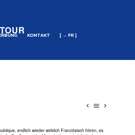
ETOUR
ERBUNG
KONTAKT
[ → FR ]



blique, endlich wieder wirklich Französisch hören, es