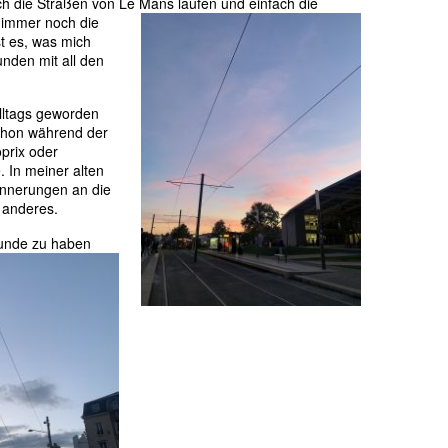
rch die Straßen von Le Mans laufen und einfach die
 immer noch die
t es, was mich
nden mit all den
Alltags geworden
 schon während der
prix oder
 In meiner alten
innerungen an die
d anderes.
reunde zu haben