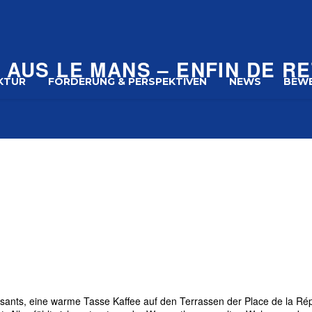
 AUS LE MANS – ENFIN DE R
KTUR
FÖRDERUNG & PERSPEKTIVEN
NEWS
BEW
sants, eine warme Tasse Kaffee auf den Terrassen der Place de la Répu