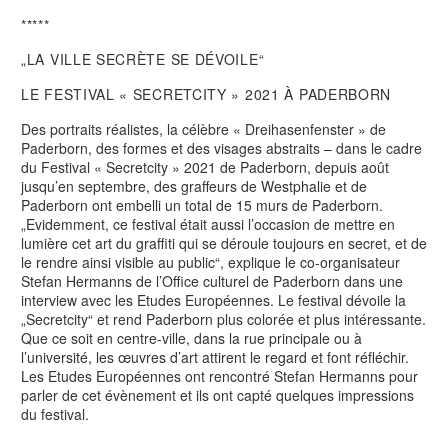
*****
„LA VILLE SECRÈTE SE DÉVOILE“
LE FESTIVAL « SECRETCITY » 2021 À PADERBORN
Des portraits réalistes, la célèbre « Dreihasenfenster » de
Paderborn, des formes et des visages abstraits – dans le cadre
du Festival « Secretcity » 2021 de Paderborn, depuis août
jusqu’en septembre, des graffeurs de Westphalie et de
Paderborn ont embelli un total de 15 murs de Paderborn.
„Evidemment, ce festival était aussi l’occasion de mettre en
lumière cet art du graffiti qui se déroule toujours en secret, et de
le rendre ainsi visible au public“, explique le co-organisateur
Stefan Hermanns de l’Office culturel de Paderborn dans une
interview avec les Etudes Européennes. Le festival dévoile la
„Secretcity“ et rend Paderborn plus colorée et plus intéressante.
Que ce soit en centre-ville, dans la rue principale ou à
l’université, les œuvres d’art attirent le regard et font réfléchir.
Les Etudes Européennes ont rencontré Stefan Hermanns pour
parler de cet évènement et ils ont capté quelques impressions
du festival.