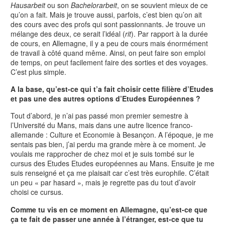
Hausarbeit
ou son
Bachelorarbeit
, on se souvient mieux de ce
qu’on a fait. Mais je trouve aussi, parfois, c’est bien qu’on ait
des cours avec des profs qui sont passionnants. Je trouve un
mélange des deux, ce serait l’idéal (
rit
). Par rapport à la durée
de cours, en Allemagne, il y a peu de cours mais énormément
de travail à côté quand même. Ainsi, on peut faire son emploi
de temps, on peut facilement faire des sorties et des voyages.
C’est plus simple.
A la base, qu’est-ce qui t’a fait choisir cette filière d’Etudes
et pas une des autres options d’Etudes Européennes ?
Tout d’abord, je n’ai pas passé mon premier semestre à
l’Université du Mans, mais dans une autre licence franco-
allemande : Culture et Economie à Besançon. A l’époque, je me
sentais pas bien, j’ai perdu ma grande mère à ce moment. Je
voulais me rapprocher de chez moi et je suis tombé sur le
cursus des Etudes Etudes européennes au Mans. Ensuite je me
suis renseigné et ça me plaisait car c’est très europhile. C’était
un peu « par hasard », mais je regrette pas du tout d’avoir
choisi ce cursus.
Comme tu vis en ce moment en Allemagne, qu’est-ce que
ça te fait de passer une année à l’étranger, est-ce que tu