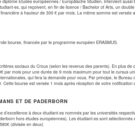
e diplôme Etudes européennes / Europäische Studien, intervient aussi b
tudiant·es, qui reçoivent, en fin de licence / Bachelor of Arts, un dou
financière à hauteur de 300 € par mois. La même somme est versée aux 
econde bourse, financée par le programme européen ERASMUS.
critères sociaux du Crous (selon les revenus des parents). En plus de ce
00€ par mois pour une durée de 9 mois maximum pour tout le cursus unive
s internationales, qui fera la demande pour vous. Par principe, le Bure
. Cette bourse est versée 1 mois après réception de votre notification 
 MANS ET DE PADERBORN
 d’excellence à deux étudiant·es nommés par les universités respectiv
derborn hors études européennes). Les étudiant·es sont sélectionnés en 
 580€ (divisée en deux)