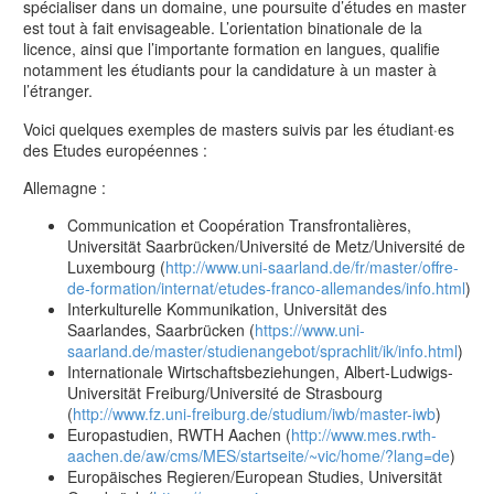
spécialiser dans un domaine, une poursuite d’études en master
est tout à fait envisageable. L’orientation binationale de la
licence, ainsi que l’importante formation en langues, qualifie
notamment les étudiants pour la candidature à un master à
l’étranger.
Voici quelques exemples de masters suivis par les étudiant·es
des Etudes européennes :
Allemagne :
Communication et Coopération Transfrontalières,
Universität Saarbrücken/Université de Metz/Université de
Luxembourg (
http://www.uni-saarland.de/fr/master/offre-
de-formation/internat/etudes-franco-allemandes/info.html
)
Interkulturelle Kommunikation, Universität des
Saarlandes, Saarbrücken (
https://www.uni-
saarland.de/master/studienangebot/sprachlit/ik/info.html
)
Internationale Wirtschaftsbeziehungen, Albert-Ludwigs-
Universität Freiburg/Université de Strasbourg
(
http://www.fz.uni-freiburg.de/studium/iwb/master-iwb
)
Europastudien, RWTH Aachen (
http://www.mes.rwth-
aachen.de/aw/cms/MES/startseite/~vic/home/?lang=de
)
Europäisches Regieren/European Studies, Universität