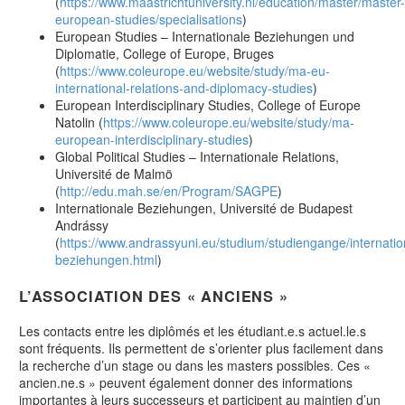
(
https://www.maastrichtuniversity.nl/education/master/master-
european-studies/specialisations
)
European Studies – Internationale Beziehungen und
Diplomatie, College of Europe, Bruges
(
https://www.coleurope.eu/website/study/ma-eu-
international-relations-and-diplomacy-studies
)
European Interdisciplinary Studies, College of Europe
Natolin (
https://www.coleurope.eu/website/study/ma-
european-interdisciplinary-studies
)
Global Political Studies – Internationale Relations,
Université de Malmö
(
http://edu.mah.se/en/Program/SAGPE
)
Internationale Beziehungen, Université de Budapest
Andrássy
(
https://www.andrassyuni.eu/studium/studiengange/internatio
beziehungen.html
)
L’ASSOCIATION DES « ANCIENS »
Les contacts entre les diplômés et les étudiant.e.s actuel.le.s
sont fréquents. Ils permettent de s’orienter plus facilement dans
la recherche d’un stage ou dans les masters possibles. Ces «
ancien.ne.s » peuvent également donner des informations
importantes à leurs successeurs et participent au maintien d’un