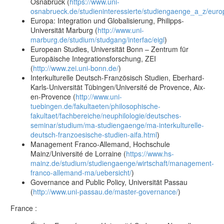
Osnabrück (
https://www.uni-
osnabrueck.de/studieninteressierte/studiengaenge_a_z/eur
Europa: Integration und Globalisierung, Philipps-
Universität Marburg (
http://www.uni-
marburg.de/studium/studgang/interfac/eigl
)
European Studies, Universität Bonn – Zentrum für
Europäische Integrationsforschung, ZEI
(
http://www.zei.uni-bonn.de/
)
Interkulturelle Deutsch-Französisch Studien, Eberhard-
Karls-Universität Tübingen/Université de Provence, Aix-
en-Provence (
http://www.uni-
tuebingen.de/fakultaeten/philosophische-
fakultaet/fachbereiche/neuphilologie/deutsches-
seminar/studium/ma-studiengaenge/ma-interkulturelle-
deutsch-franzoesische-studien-aifa.html
)
Management Franco-Allemand, Hochschule
Mainz/Université de Lorraine (
https://www.hs-
mainz.de/studium/studiengaenge/wirtschaft/management-
franco-allemand-ma/uebersicht/
)
Governance and Public Policy, Universität Passau
(
http://www.uni-passau.de/master-governance/
)
France :