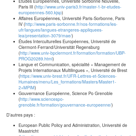
Études Européennes, Université Sorbonne Nouvelle,
Paris III (
http://www.univ-paris3.fr/master-1-br-etudes-
europeennes-560.kjsp
)
Affaires Européennes, Université Paris-Sorbonne, Paris
IV (
http://www.paris-sorbonne.fr/nos-formations/les-
ufr/langues/langues-etrangeres-appliquees-
lea/presentation-3079/mae/
)
Études Interculturelles Européennes, Université de
Clermont-Ferrand/Universität Regensburg
(
http://www.univ-bpclermont.fr/formation/formation/UBP-
PROG20289.html
)
Langue et Communication, spécialité « Management de
Projets Internationaux Multilingues », Université de Brest
(
https://www.univ-brest.fr/UFR-Lettres-et-Sciences-
Humaines/menu/Les_formations/Masters/Master1-
2+MPIM
)
Gouvernance Européenne, Science Po Grenoble
(
http://www.sciencespo-
grenoble.fr/formation/gouvernance-europeenne/
)
D’autres pays :
European Public Policy and Administration, Université de
Maastricht